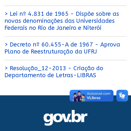
> Lei nº 4.831 de 1965 - Dispõe sobre as
novas denominações das Universidades
Federais no Rio de Janeiro e Niterói
> Decreto nº 60.455-A de 1967 - Aprova
Plano de Reestruturação da UFRJ
> Resolução_12-2013 - Criação do
Departamento de Letras-LIBRAS