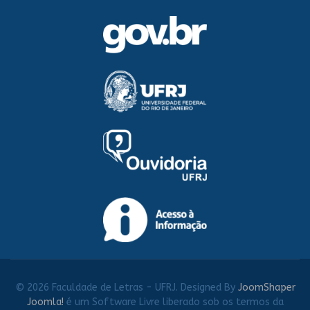
© 2026 Faculdade de Letras - UFRJ. Designed By
JoomShaper
Joomla!
é um Software Livre liberado sob os termos da