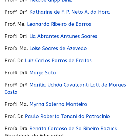
Profª Drª
Katharine de F. P. Neto A. da Hora
Prof. Me.
Leonardo Ribeiro de Barros
Profª Drª
Lia Abrantes Antunes Soares
Profª Ma.
Loise Soares de Azevedo
Prof. Dr.
Luiz Carlos Barros de Freitas
Profª Drª
Marije Soto
Profª Drª
Marília Uchôa Cavalcanti Lott de Moraes
Costa
Profª Ma.
Myrna Salerno Monteiro
Prof. Dr.
Paulo Roberto Tonani do Patrocínio
Profª Drª
Renata Cardoso de Sa Ribeiro Razuck
[Faculdade de Educação]