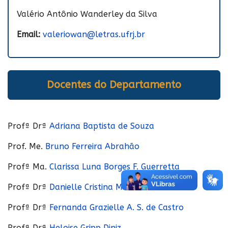
Valério Antônio Wanderley da Silva
Email:
valeriowan@letras.ufrj.br
Docentes do Departamento
Profª Drª
Adriana Baptista de Souza
Prof. Me.
Bruno Ferreira Abrahão
Profª Ma.
Clarissa Luna Borges F. Guerretta
Profª Drª
Danielle Cristina M. Pereira Ramos
Profª Drª
Fernanda Grazielle A. S. de Castro
Profª Drª
Heloise Gripp Diniz