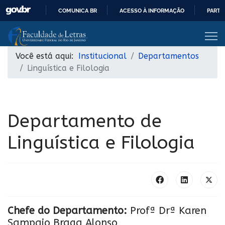
COMUNICA BR
ACESSO À INFORMAÇÃO
PARTI
IR
PARA
O
Você está aqui:
Institucional
Departamentos
CONTEÚDO
Linguística e Filologia
Departamento de
Linguística e Filologia
Chefe do Departamento:
Profª Drª Karen
Sampaio Braga Alonso