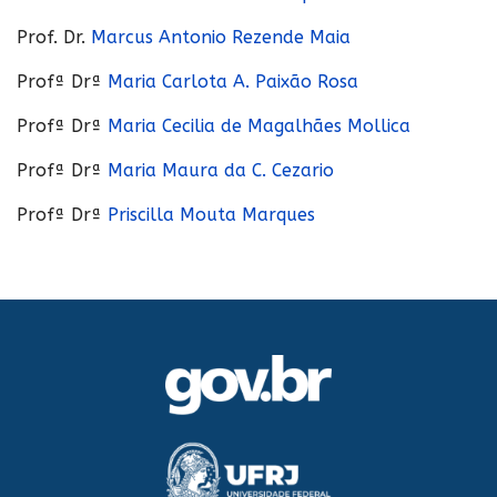
Prof. Dr.
Marcus Antonio Rezende Maia
Profª Drª
Maria Carlota A. Paixão Rosa
Profª Drª
Maria Cecilia de Magalhães Mollica
Profª Drª
Maria Maura da C. Cezario
Profª Drª
Priscilla Mouta Marques