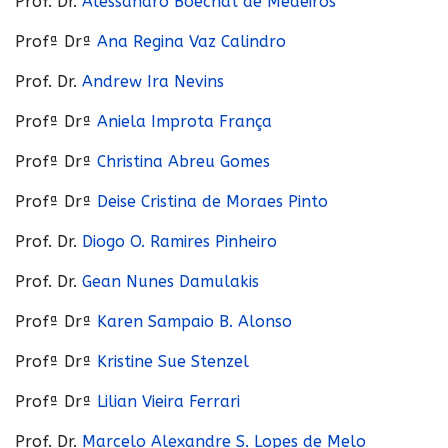
Prof. Dr.
Alessandro Boechat de Medeiros
Profª Drª
Ana Regina Vaz Calindro
Prof. Dr.
Andrew Ira Nevins
Profª Drª
Aniela Improta França
Profª Drª
Christina Abreu Gomes
Profª Drª
Deise Cristina de Moraes Pinto
Prof. Dr.
Diogo O. Ramires Pinheiro
Prof. Dr.
Gean Nunes Damulakis
Profª Drª
Karen Sampaio B. Alonso
Profª Drª
Kristine Sue Stenzel
Profª Drª
Lilian Vieira Ferrari
Prof. Dr.
Marcelo Alexandre S. Lopes de Melo