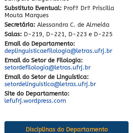
Substituto Eventual:
Profª Drª Priscilla
Mouta Marques
Secretária:
Alessandra C. de Almeida
Salas:
D-219, D-221, D-223 e D-225
Email do Departamento:
deplinguisticaefilologia@letras.ufrj.br
Email do Setor de Filologia:
setordefilologia@letras.ufrj.br
Email do Setor de Linguística:
setordelinguistica@letras.ufrj.br
Site do Departamento:
lefufrj.wordpress.com
Disciplinas do Departamento