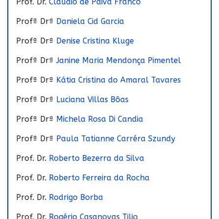
Prof. Dr.
Claudio de Paiva Franco
Profª Drª
Daniela Cid Garcia
Profª Drª
Denise Cristina Kluge
Profª Drª
Janine Maria Mendonça Pimentel
Profª Drª
Kátia Cristina do Amaral Tavares
Profª Drª
Luciana Villas Bôas
Profª Drª
Michela Rosa Di Candia
Profª Drª
Paula Tatianne Carréra Szundy
Prof. Dr.
Roberto Bezerra da Silva
Prof. Dr.
Roberto Ferreira da Rocha
Prof. Dr.
Rodrigo Borba
Prof. Dr.
Rogério Casanovas Tilio