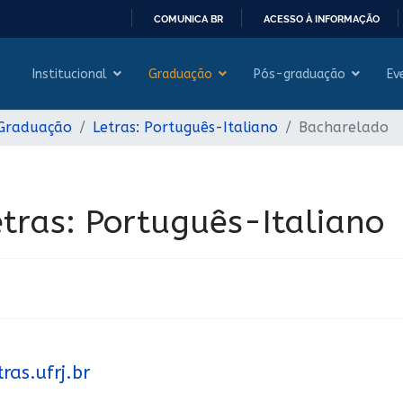
COMUNICA BR
ACESSO À INFORMAÇÃO
IR
PARA
Institucional
Graduação
Pós-graduação
Ev
O
CONTEÚDO
 Graduação
Letras: Português-Italiano
Bacharelado
tras: Português-Italiano
as.ufrj.br