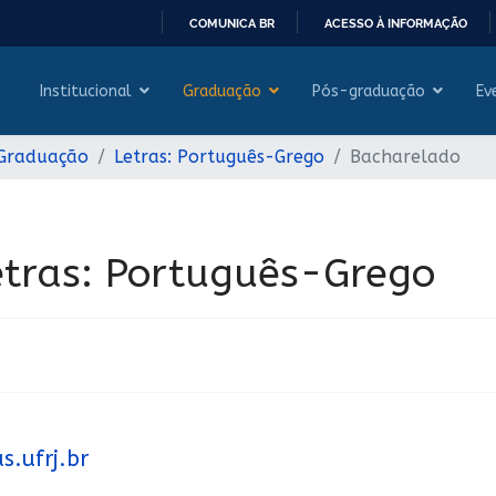
COMUNICA BR
ACESSO À INFORMAÇÃO
IR
PARA
Institucional
Graduação
Pós-graduação
Ev
O
CONTEÚDO
 Graduação
Letras: Português-Grego
Bacharelado
tras: Português-Grego
.ufrj.br