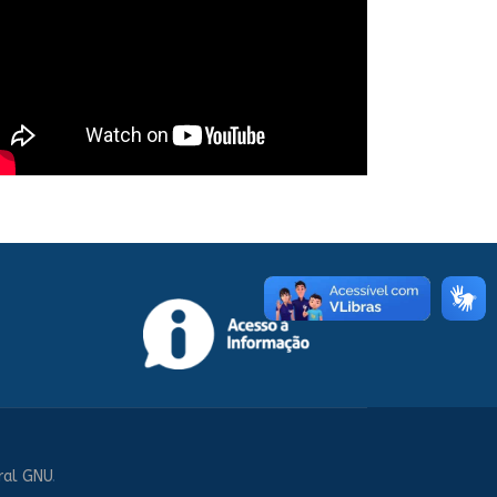
ral GNU
.