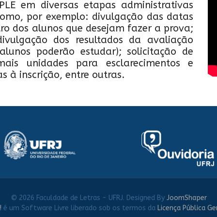
ePLE em diversas etapas administrativas
 como, por exemplo: divulgação das datas
tro dos alunos que desejam fazer a prova;
divulgação dos resultados da avaliação
lunos poderão estudar); solicitação de
mais unidades para esclarecimentos e
s à inscrição, entre outras.
© 2026 Faculdade de Letras - UFRJ. Designed By
JoomShaper
!
é um Software Livre liberado sob os termos da
Licença Pública Ge