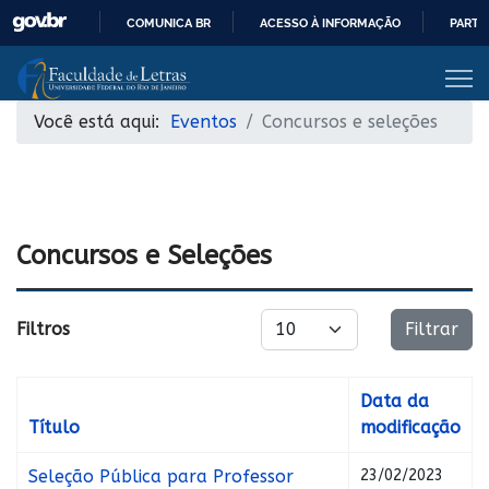
COMUNICA BR
ACESSO À INFORMAÇÃO
PARTI
IR
PARA
O
Você está aqui:
Eventos
Concursos e seleções
CONTEÚDO
Concursos e Seleções
Exibir #
Filtros
Filtrar
Data da
Título
modificação
Seleção Pública para Professor
23/02/2023