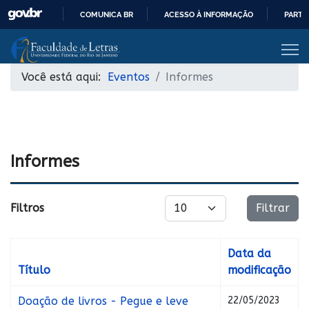
COMUNICA BR
ACESSO À INFORMAÇÃO
PARTI
IR
PARA
O
Você está aqui:
Eventos
Informes
CONTEÚDO
Informes
Exibir #
Filtros
Filtrar
Data da
Título
modificação
Doação de livros - Pegue e leve
22/05/2023