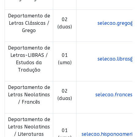
Departamento de
02
Letras Clássicas /
selecao.grego@le
(duas)
Grego
Departamento de
Letras-LIBRAS /
01
selecao.libras@le
Estudos da
(uma)
Tradução
Departamento de
02
Letras Neolatinas
selecao.frances@l
(duas)
/ Francês
Departamento de
Letras Neolatinas
01
/ Literaturas
selecao.hispanoamerica